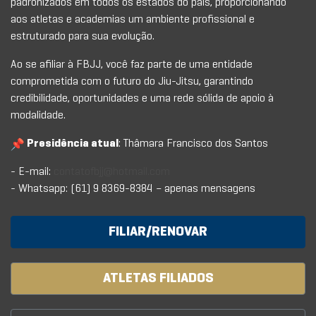
padronizados em todos os estados do país, proporcionando
aos atletas e academias um ambiente profissional e
estruturado para sua evolução.
Ao se afiliar à FBJJ, você faz parte de uma entidade
comprometida com o futuro do Jiu-Jitsu, garantindo
credibilidade, oportunidades e uma rede sólida de apoio à
modalidade.
Presidência atual
: Thâmara Francisco dos Santos
- E-mail:
contatofbjj@hotmail.com
- Whatsapp: (61) 9 8369-8384 – apenas mensagens
FILIAR/RENOVAR
ATLETAS FILIADOS