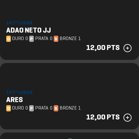
147º LUGAR
ADAO NETO JJ
OURO 0
PRATA 0
BRONZE 1
O
P
B
12,00 PTS
147º LUGAR
ARES
OURO 0
PRATA 0
BRONZE 1
O
P
B
12,00 PTS