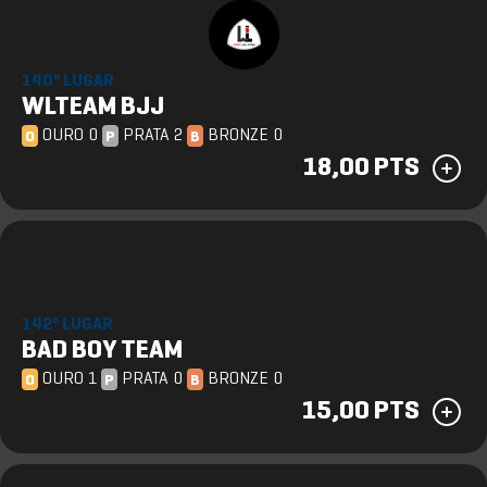
140º LUGAR
WLTEAM BJJ
OURO 0
PRATA 2
BRONZE 0
O
P
B
18,00 PTS
142º LUGAR
BAD BOY TEAM
OURO 1
PRATA 0
BRONZE 0
O
P
B
15,00 PTS