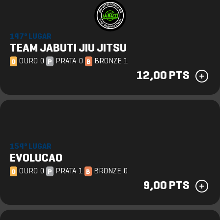
147º LUGAR
TEAM JABUTI JIU JITSU
OURO 0
PRATA 0
BRONZE 1
O
P
B
12,00 PTS
154º LUGAR
EVOLUCAO
OURO 0
PRATA 1
BRONZE 0
O
P
B
9,00 PTS