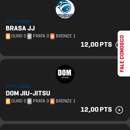
147º LUGAR
BRASA JJ
OURO 0
PRATA 0
BRONZE 1
FALE CONOSCO
O
P
B
12,00 PTS
147º LUGAR
DOM JIU-JITSU
OURO 0
PRATA 0
BRONZE 1
O
P
B
12,00 PTS