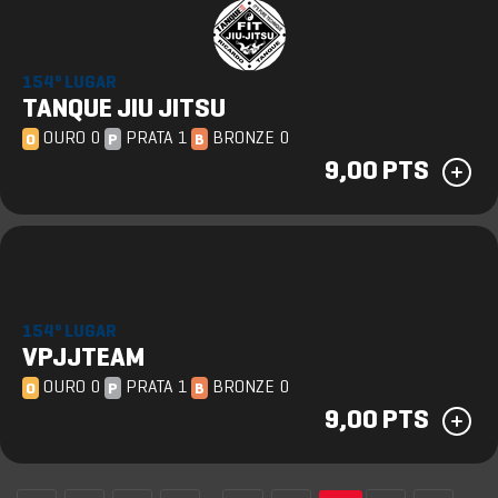
154º LUGAR
TANQUE JIU JITSU
OURO 0
PRATA 1
BRONZE 0
O
P
B
9,00 PTS
154º LUGAR
VPJJTEAM
OURO 0
PRATA 1
BRONZE 0
O
P
B
9,00 PTS