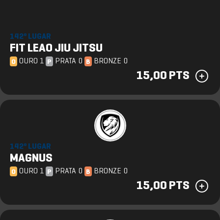
142º LUGAR
FIT LEAO JIU JITSU
OURO 1
PRATA 0
BRONZE 0
O
P
B
15,00 PTS
142º LUGAR
MAGNUS
OURO 1
PRATA 0
BRONZE 0
O
P
B
15,00 PTS