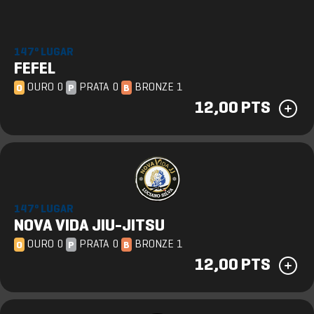
147º LUGAR
FEFEL
OURO 0
PRATA 0
BRONZE 1
O
P
B
12,00 PTS
147º LUGAR
NOVA VIDA JIU-JITSU
OURO 0
PRATA 0
BRONZE 1
O
P
B
12,00 PTS