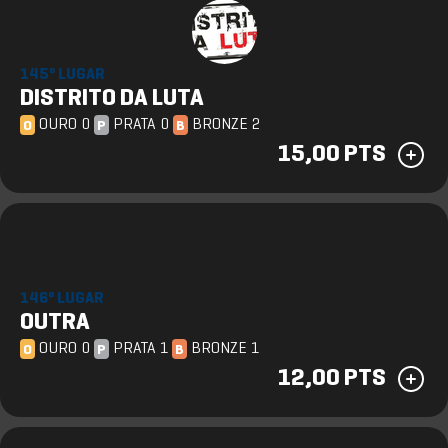
145º LUGAR
DISTRITO DA LUTA
OURO 0
PRATA 0
BRONZE 2
O
P
B
15,00 PTS
146º LUGAR
OUTRA
OURO 0
PRATA 1
BRONZE 1
O
P
B
12,00 PTS