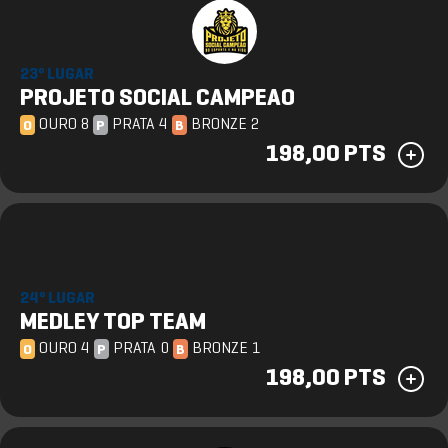
23º LUGAR
PROJETO SOCIAL CAMPEAO
OURO 8
PRATA 4
BRONZE 2
O
P
B
198,00 PTS
24º LUGAR
MEDLEY TOP TEAM
OURO 4
PRATA 0
BRONZE 1
O
P
B
198,00 PTS