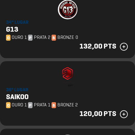
34º LUGAR
G13
OURO 1
PRATA 2
BRONZE 0
O
P
B
132,00 PTS
36º LUGAR
SAIKOO
OURO 1
PRATA 1
BRONZE 2
O
P
B
120,00 PTS