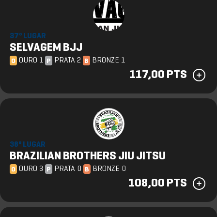
37º LUGAR
SELVAGEM BJJ
OURO 1
PRATA 2
BRONZE 1
O
P
B
117,00 PTS
38º LUGAR
BRAZILIAN BROTHERS JIU JITSU
OURO 3
PRATA 0
BRONZE 0
O
P
B
108,00 PTS