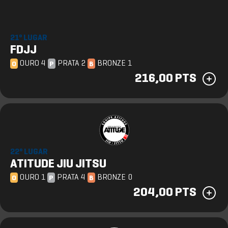
21º LUGAR
FDJJ
OURO 4
PRATA 2
BRONZE 1
O
P
B
216,00 PTS
22º LUGAR
ATITUDE JIU JITSU
OURO 1
PRATA 4
BRONZE 0
O
P
B
204,00 PTS