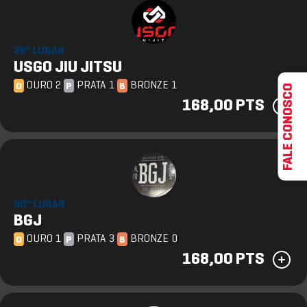
28º LUGAR
USGO JIU JITSU
OURO 2
PRATA 1
BRONZE 1
FALE CONOSCO
O
P
B
168,00 PTS
30º LUGAR
BGJ
OURO 1
PRATA 3
BRONZE 0
O
P
B
168,00 PTS