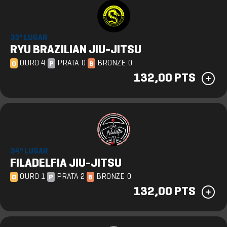
33º LUGAR
RYU BRAZILIAN JIU-JITSU
OURO 4
PRATA 0
BRONZE 0
O
P
B
132,00 PTS
34º LUGAR
FILADELFIA JIU-JITSU
OURO 1
PRATA 2
BRONZE 0
O
P
B
132,00 PTS