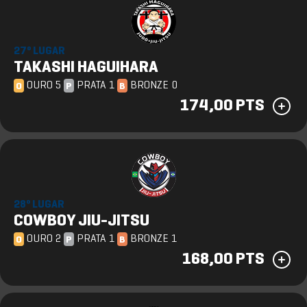
27º LUGAR
TAKASHI HAGUIHARA
OURO 5
PRATA 1
BRONZE 0
O
P
B
174,00 PTS
28º LUGAR
COWBOY JIU-JITSU
OURO 2
PRATA 1
BRONZE 1
O
P
B
168,00 PTS