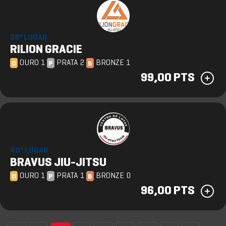
39º LUGAR
RILION GRACIE
OURO 1
PRATA 2
BRONZE 1
O
P
B
99,00 PTS
40º LUGAR
BRAVUS JIU-JITSU
OURO 1
PRATA 1
BRONZE 0
O
P
B
96,00 PTS