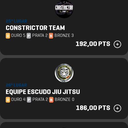
25º LUGAR
CONSTRICTOR TEAM
OURO 5
PRATA 2
BRONZE 3
O
P
B
192,00 PTS
26º LUGAR
EQUIPE ESCUDO JIU JITSU
OURO 4
PRATA 2
BRONZE 0
O
P
B
186,00 PTS