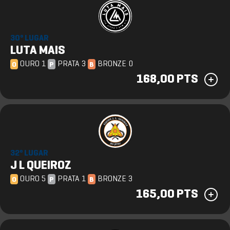
30º LUGAR
LUTA MAIS
OURO 1
PRATA 3
BRONZE 0
O
P
B
168,00 PTS
32º LUGAR
J L QUEIROZ
OURO 5
PRATA 1
BRONZE 3
O
P
B
165,00 PTS