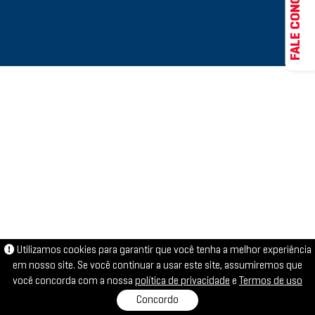
FALE CONOSCO
Utilizamos cookies para garantir que você tenha a melhor experiência
em nosso site. Se você continuar a usar este site, assumiremos que
você concorda com a nossa
política de privacidade
e
Termos de uso
Concordo