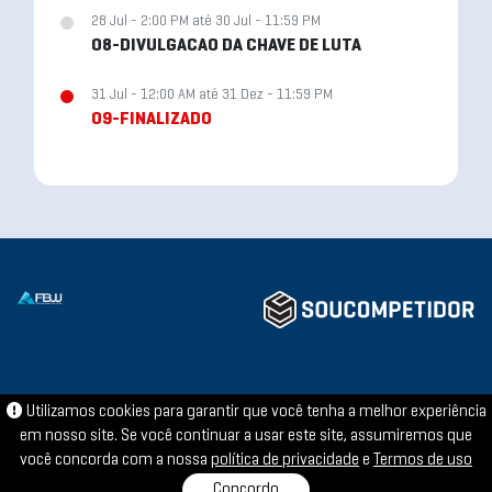
28 Jul - 2:00 PM até 30 Jul - 11:59 PM
08-DIVULGACAO DA CHAVE DE LUTA
31 Jul - 12:00 AM até 31 Dez - 11:59 PM
09-FINALIZADO
Utilizamos cookies para garantir que você tenha a melhor experiência
em nosso site. Se você continuar a usar este site, assumiremos que
você concorda com a nossa
política de privacidade
e
Termos de uso
Concordo